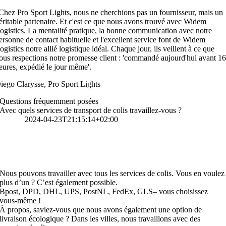
Chez Pro Sport Lights, nous ne cherchions pas un fournisseur, mais un
éritable partenaire. Et c'est ce que nous avons trouvé avec Widem
ogistics. La mentalité pratique, la bonne communication avec notre
ersonne de contact habituelle et l'excellent service font de Widem
ogistics notre allié logistique idéal. Chaque jour, ils veillent à ce que
ous respections notre promesse client : 'commandé aujourd'hui avant 1
eures, expédié le jour même'.
iego Clarysse, Pro Sport Lights
Questions fréquemment posées
Avec quels services de transport de colis travaillez-vous ?
An
Arnauts
2024-04-23T21:15:14+02:00
Avec quels services de transport de colis travaillez-
vous ?
Nous pouvons travailler avec tous les services de colis. Vous en voulez
plus d’un ? C’est également possible.
Bpost, DPD, DHL, UPS, PostNL, FedEx, GLS
– vous choisissez
vous-même !
À propos, saviez-vous que nous avons également une option de
livraison écologique ? Dans les villes, nous travaillons avec des