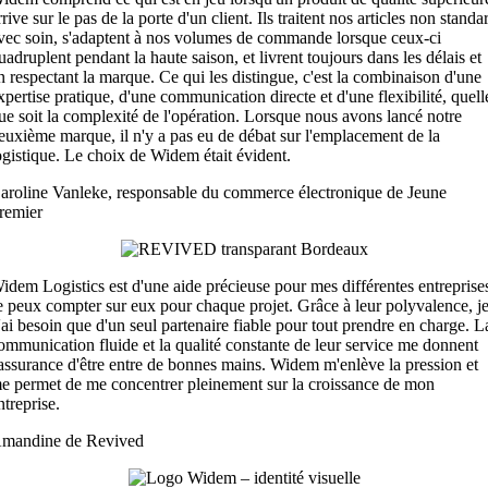
rrive sur le pas de la porte d'un client. Ils traitent nos articles non standa
vec soin, s'adaptent à nos volumes de commande lorsque ceux-ci
uadruplent pendant la haute saison, et livrent toujours dans les délais et
n respectant la marque. Ce qui les distingue, c'est la combinaison d'une
xpertise pratique, d'une communication directe et d'une flexibilité, quell
ue soit la complexité de l'opération. Lorsque nous avons lancé notre
euxième marque, il n'y a pas eu de débat sur l'emplacement de la
ogistique. Le choix de Widem était évident.
aroline Vanleke, responsable du commerce électronique de Jeune
remier
idem Logistics est d'une aide précieuse pour mes différentes entreprise
e peux compter sur eux pour chaque projet. Grâce à leur polyvalence, j
'ai besoin que d'un seul partenaire fiable pour tout prendre en charge. L
ommunication fluide et la qualité constante de leur service me donnent
'assurance d'être entre de bonnes mains. Widem m'enlève la pression et
e permet de me concentrer pleinement sur la croissance de mon
ntreprise.
mandine de Revived