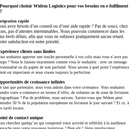
Pourquoi choisir Widem Logistics pour vos besoins en e-fulfilment
?
ntégration rapide
ous avez besoin d’un conseil ou d’une aide rapide ? Pas de souci, chez
ous, pas d’attentes interminables. Nous pouvons commencer dans les
lus brefs délais, afin que vous ne subissez pratiquement aucun retard.
otre satisfaction est notre priorité.
xpérience clients sans limites
ous souhaitez apporter une touche personnelle à vos colis mais vous n’avez pas 
emps ? Nous le faisons exactement comme vous le souhaitez : avec un message
ersonnalisé ou du papier de soie parfumé. Nous savons à quel point l’expérienc
lient est importante et nous visons toujours la perfection.
pportunités de croissance infinies
n tant que partenaire, nous vous aidons dans votre croissance. Vous souhaitez
tendre votre e-commerce en termes d’offre, de volumes ou de zone de livraison
éographique ? Pas de problème, nous suivons. Saviez-vous que Widem peut
tteindre 50 % de la population européenne en livraison le jour suivant ? Et ce, 
es tarifs locaux.
oint de contact unique
ous cherchez quelqu’un qui comprend votre activité et réfléchit à la meilleure
pproche pour votre processus logistique ? Bien sûr ! Votre interlocuteur