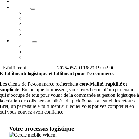
Douane
À propos
À propos de Widem Logistics
Certificats
Clients
Localisation des sites
Responsabilité Sociétale des Entreprises
Nouvelles
Blog
Témoignages de clients
Presse
E-fulfilment
Thijs Morissens
2025-05-20T16:29:19+02:00
E-fulfilment: logistique et fulfilment pour l’e-commerce
Les clients de l’e-commerce recherchent
convivialité,
rapidité et
simplicité
.
En tant que fournisseur, vous avez besoin d’
un partenaire
qui s’occupe de tout pour vous :
de la commande et gestion logistique 
la création de colis personnalisés, du pick & pack au suivi des retours.
Bref, un partenaire e-fulfilment sur lequel vous pouvez compter et en
qui vous pouvez avoir confiance.
Demande de devis
Votre processus logistique