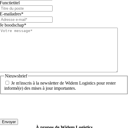
Functietitel
E-mailadres
*
Je boodschap
*
Nieuwsbrief
Je m'inscris à la newsletter de Widem Logistics pour rester
informé(e) des mises à jour importantes.
Vous pouvez vous désabonner à tout moment. Plus d'informations sur
la gestion de vos données se trouvent dans notre
politique de
confidentialité
.
À propos de Widem
Logistics