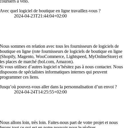
coursiers à vélo.
Avec quel logiciel de boutique en ligne travaillez-vous ?
An
Arnauts
2024-04-23T21:44:04+02:00
Avec quel logiciel de boutique en ligne travaillez-
vous ?
Nous sommes en relation avec tous les fournisseurs de logiciels de
boutique en ligne (
rote fournisseurs de logiciels de boutique en ligne
(
Shopify
,
Magento
,
WooCommerce
,
Lightspeed
,
MyOnlineStore
) et
les
places de marché
(bol.com, Amazon).
Si vous utilisez d’autres
logiciel
n’hésitez pas à nous contacter. Nous
disposons de spécialistes informatiques internes qui peuvent
programmer ces liens.
Jusqu’où pouvez-vous aller dans la personnalisation d’un envoi ?
An
Arnauts
2024-04-24T14:25:55+02:00
Jusqu’où pouvez-vous aller dans la personnalisatio
d’un envoi ?
Nous allons loin, très loin. Faites-nous part de votre projet et nous
ferons tout ce qui est en notre pouvoir pour le réaliser.