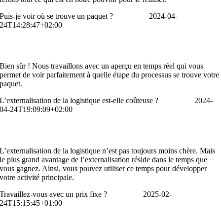
Puis-je voir où se trouve un paquet ?
An Arnauts
2024-04-
24T14:28:47+02:00
Puis-je voir où se trouve un paquet ?
Bien sûr ! Nous travaillons avec un aperçu en temps réel qui vous
permet de voir parfaitement à quelle étape du processus se trouve votre
paquet.
L’externalisation de la logistique est-elle coûteuse ?
An Arnauts
2024-
04-24T19:09:09+02:00
L’externalisation de la logistique est-elle coûteuse ?
L’externalisation de la logistique n’est pas toujours moins chère. Mais
le plus grand avantage de l’externalisation réside dans le temps que
vous gagnez. Ainsi, vous pouvez utiliser ce temps pour développer
votre activité principale.
Travaillez-vous avec un prix fixe ?
An Arnauts
2025-02-
24T15:15:45+01:00