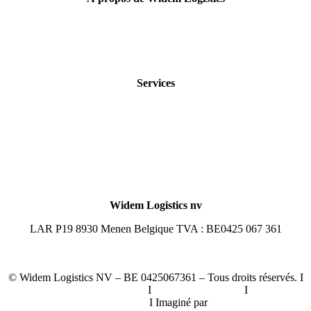
Certificats
Clients
Sites
A propos de Widem
Services
Fulfilment
E-fulfilment
Distribution de détail
Transport national
Transport international
Douane
Fret aérien et maritime
Widem Logistics nv
LAR P19 8930 Menen Belgique TVA : BE0425 067 361
+32 56 43 95 21
info@widem.eu
©
Widem Logistics NV – BE 0425067361 – Tous droits réservés.
I
Politique en matière de cookies
I
Conditions de vente
I
Politique de
confidentialité
I
Imaginé par
JDI