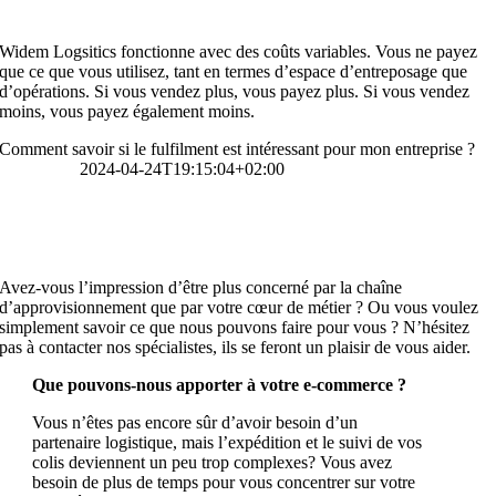
Travaillez-vous avec un prix fixe ?
Widem Logsitics fonctionne avec des coûts variables. Vous ne payez
que ce que vous utilisez, tant en termes d’espace d’entreposage que
d’opérations. Si vous vendez plus, vous payez plus. Si vous vendez
moins, vous payez également moins.
Comment savoir si le fulfilment est intéressant pour mon entreprise ?
An Arnauts
2024-04-24T19:15:04+02:00
Comment savoir si le fulfilment est intéressant pou
mon entreprise ?
Avez-vous l’impression d’être plus concerné par la chaîne
d’approvisionnement que par votre cœur de métier ? Ou vous voulez
simplement savoir ce que nous pouvons faire pour vous ? N’hésitez
pas à contacter nos spécialistes, ils se feront un plaisir de vous aider.
Que pouvons-nous apporter à votre e-commerce ?
Vous n’êtes pas encore sûr d’avoir besoin d’un
partenaire logistique, mais l’expédition et le suivi de vos
colis deviennent un peu trop complexes? Vous avez
besoin de plus de temps pour vous concentrer sur votre