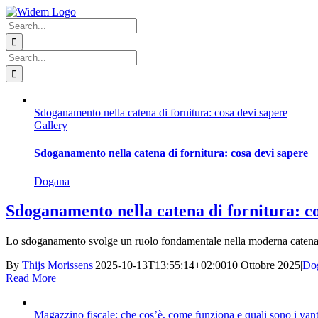
Skip
Facebook
X
Instagram
Pinterest
to
Search
content
for:
Search
for:
Sdoganamento nella catena di fornitura: cosa devi sapere
Gallery
Sdoganamento nella catena di fornitura: cosa devi sapere
Dogana
Sdoganamento nella catena di fornitura: c
Lo sdoganamento svolge un ruolo fondamentale nella moderna catena 
By
Thijs Morissens
|
2025-10-13T13:55:14+02:00
10 Ottobre 2025
|
Do
Read More
Magazzino fiscale: che cos’è, come funziona e quali sono i van