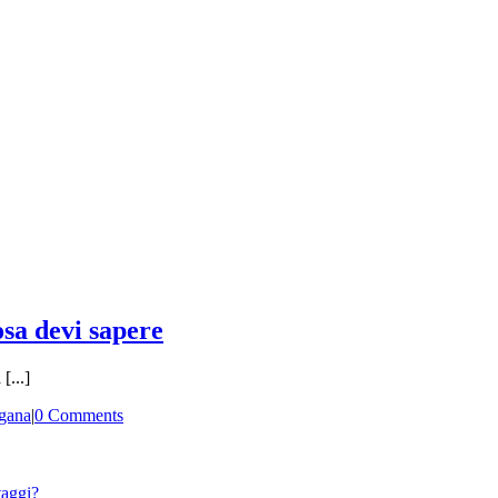
osa devi sapere
[...]
gana
|
0 Comments
taggi?