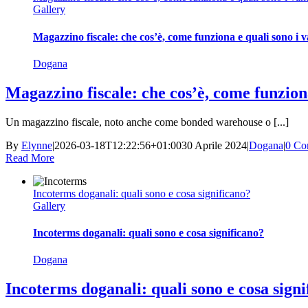
Gallery
Magazzino fiscale: che cos’è, come funziona e quali sono i 
Dogana
Magazzino fiscale: che cos’è, come funzion
Un magazzino fiscale, noto anche come bonded warehouse o [...]
By
Elynne
|
2026-03-18T12:22:56+01:00
30 Aprile 2024
|
Dogana
|
0 Co
Read More
Incoterms doganali: quali sono e cosa significano?
Gallery
Incoterms doganali: quali sono e cosa significano?
Dogana
Incoterms doganali: quali sono e cosa sign